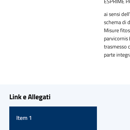
ESPRIME P
ai sensi del
schema di de
Misure fitos
parvicornis 
trasmesso co
parte integr
Link e Allegati
Item 1