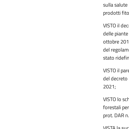
sulla salute
prodotti fito
VISTO il dec
delle piante
ottobre 201
del regolam
stato ridefi
VISTO il par
del decreto 
2021;
VISTO lo sch
forestali pe
prot. DAR n.
VISTA la su