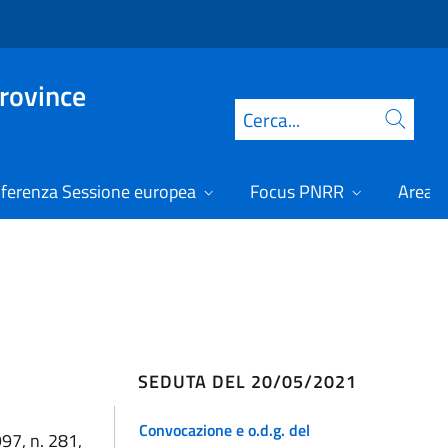
Province
Cerca
ferenza Sessione europea
Focus PNRR
Area r
SEDUTA DEL 20/05/2021
Convocazione e o.d.g. del
997, n. 281,