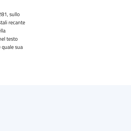
281, sullo
tali recante
lla
nel testo
1) quale sua