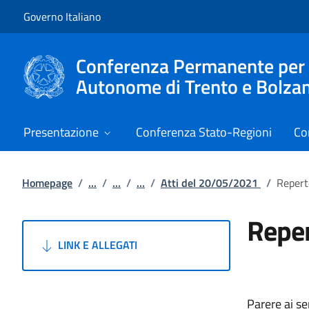
Vai al contenuto
Vai alla navigazione del sito
Governo Italiano
Conferenza Permanente per i r
Autonome di Trento e Bolza
Presentazione
Conferenza Stato-Regioni
Co
Homepage
/
...
/
...
/
...
/
Atti del 20/05/2021
/
Repert
Reper
LINK E ALLEGATI
Parere ai se