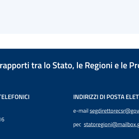
apporti tra lo Stato, le Regioni e le 
TELEFONICI
INDIRIZZI DI POSTA EL
e-mail
segdirettorecsr@gov
16
pec
statoregioni@mailbox.g