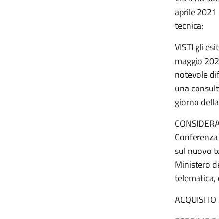
aprile 2021
tecnica;
VISTI gli es
maggio 2021
notevole di
una consulta
giorno dell
CONSIDERATI 
Conferenza 
sul nuovo t
Ministero de
telematica, c
ACQUISITO l