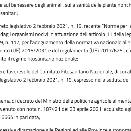
 e sul benessere degli animali, sulla sanità delle piante nonc
sanitari;
reto legislativo 2 febbraio 2021, n. 19, recante “Norme per 
 dagli organismi nocivi in attuazione dell'articolo 11 della le
9, n. 117, per l'adeguamento della normativa nazionale alle 
ento (UE) 2016/2031 e del regolamento (UE) 2017/625”, con
nito il regime fitosanitario nazionale;
ere favorevole del Comitato Fitosanitario Nazionale, di cui al
legislativo 2 febbraio 2021, n. 19, espresso nella seduta del
ema di decreto del Ministro delle politiche agricole alimenta
rvenuto con nota n. 187421 del 23 aprile 2021, acquisito agli
 6664 in pari data;
ccessiva diramazione alle Regioni ed alle Province autonome