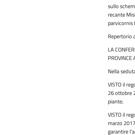
sullo schema
recante Misu
parvicornis 
Repertorio 
LA CONFER
PROVINCE 
Nella sedut
VISTO il re
26 ottobre 2
piante;
VISTO il re
marzo 2017, r
garantire l’