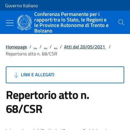
Vai al contenuto
Vai alla navigazione del sito
Governo Italiano
Conferenza Permanente per i
rapporti tra lo Stato, le Regioni e
le Province Autonome di Trento e
Cerca
Bolzano
Homepage
/
...
/
...
/
...
/
Atti del 20/05/2021
/
Repertorio atto n. 68/CSR
LINK E ALLEGATI
Repertorio atto n.
68/CSR