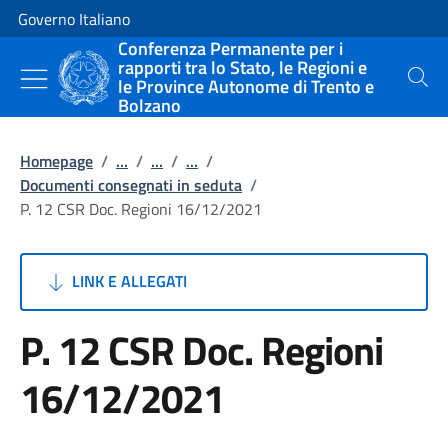
Vai al contenuto
Vai alla navigazione del sito
Governo Italiano
Conferenza Permanente per i
rapporti tra lo Stato, le Regioni e
le Province Autonome di Trento e
Cerca
Bolzano
Homepage
/
...
/
...
/
...
/
Documenti consegnati in seduta
/
P. 12 CSR Doc. Regioni 16/12/2021
LINK E ALLEGATI
P. 12 CSR Doc. Regioni
16/12/2021