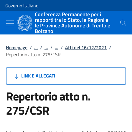
Vai al contenuto
Vai alla navigazione del sito
Governo Italiano
Conferenza Permanente per i
rapporti tra lo Stato, le Regioni e
le Province Autonome di Trento e
Cerca
Bolzano
Homepage
/
...
/
...
/
...
/
Atti del 16/12/2021
/
Repertorio atto n. 275/CSR
LINK E ALLEGATI
Repertorio atto n.
275/CSR