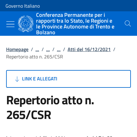
Vai al contenuto
Vai alla navigazione del sito
Governo Italiano
Conferenza Permanente per i
rapporti tra lo Stato, le Regioni e
le Province Autonome di Trento e
Cerca
Bolzano
Homepage
/
...
/
...
/
...
/
Atti del 16/12/2021
/
Repertorio atto n. 265/CSR
LINK E ALLEGATI
Repertorio atto n.
265/CSR