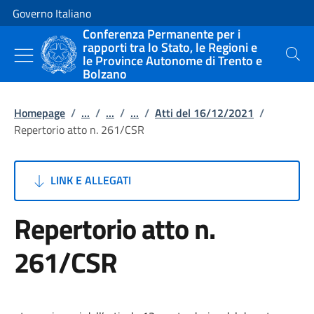
Vai al contenuto
Vai alla navigazione del sito
Governo Italiano
Conferenza Permanente per i
rapporti tra lo Stato, le Regioni e
le Province Autonome di Trento e
Cerca
Bolzano
Homepage
/
...
/
...
/
...
/
Atti del 16/12/2021
/
Repertorio atto n. 261/CSR
LINK E ALLEGATI
Repertorio atto n.
261/CSR