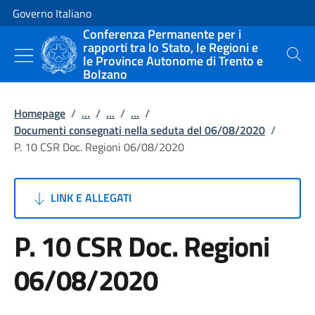
Vai al contenuto
Vai alla navigazione del sito
Governo Italiano
Conferenza Permanente per i
rapporti tra lo Stato, le Regioni e
le Province Autonome di Trento e
Cerca
Bolzano
Homepage
/
...
/
...
/
...
/
Documenti consegnati nella seduta del 06/08/2020
/
P. 10 CSR Doc. Regioni 06/08/2020
LINK E ALLEGATI
P. 10 CSR Doc. Regioni
06/08/2020