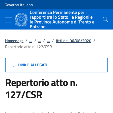
Vai al contenuto
Vai alla navigazione del sito
Governo Italiano
Conferenza Permanente per i
rapporti tra lo Stato, le Regioni e
le Province Autonome di Trento e
Cerca
Bolzano
Homepage
/
...
/
...
/
...
/
Atti del 06/08/2020
/
Repertorio atto n. 127/CSR
LINK E ALLEGATI
Repertorio atto n.
127/CSR