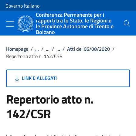
Vai al contenuto
Vai alla navigazione del sito
Governo Italiano
Conferenza Permanente per i
rapporti tra lo Stato, le Regioni e
le Province Autonome di Trento e
Cerca
Bolzano
Homepage
/
...
/
...
/
...
/
Atti del 06/08/2020
/
Repertorio atto n. 142/CSR
LINK E ALLEGATI
Repertorio atto n.
142/CSR