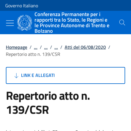
Vai al contenuto
Vai alla navigazione del sito
Governo Italiano
Conferenza Permanente per i
rapporti tra lo Stato, le Regioni e
le Province Autonome di Trento e
Cerca
Bolzano
Homepage
/
...
/
...
/
...
/
Atti del 06/08/2020
/
Repertorio atto n. 139/CSR
LINK E ALLEGATI
Repertorio atto n.
139/CSR