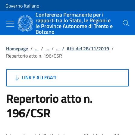
Vai al contenuto
Vai alla navigazione del sito
Governo Italiano
Conferenza Permanente per i
rapporti tra lo Stato, le Regioni e
le Province Autonome di Trento e
Cerca
Bolzano
Homepage
/
...
/
...
/
...
/
Atti del 28/11/2019
/
Repertorio atto n. 196/CSR
LINK E ALLEGATI
Repertorio atto n.
196/CSR