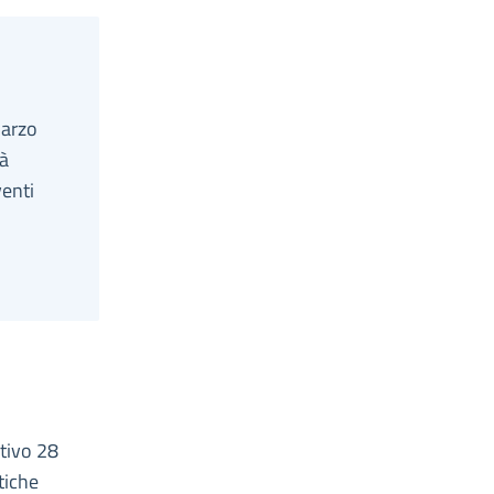
marzo
tà
venti
ativo 28
tiche