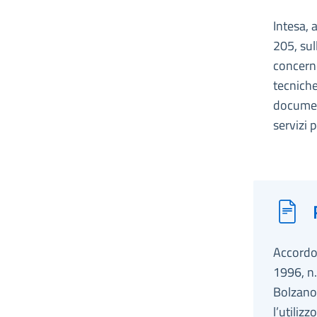
Intesa, 
205, sul
concerne
tecniche
document
servizi 
Accordo,
1996, n.
Bolzano 
l’utiliz