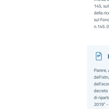
145, sul
della ric
sul Fond
n.145. 
Parere, 
dell’ist
dell’eco
decreto 
di ripar
2019” -