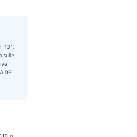
n. 131,
o sulle
tiva
LA DEL
018, n.