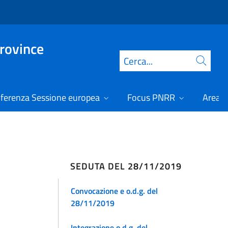
Province
Cerca
ferenza Sessione europea
Focus PNRR
Area r
SEDUTA DEL 28/11/2019
Convocazione e o.d.g. del
28/11/2019
Integrazione o.d.g. del