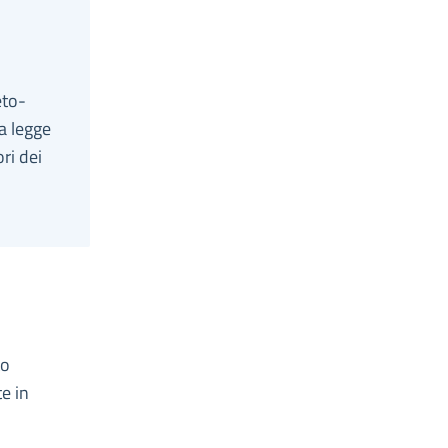
eto-
a legge
ri dei
to
e in