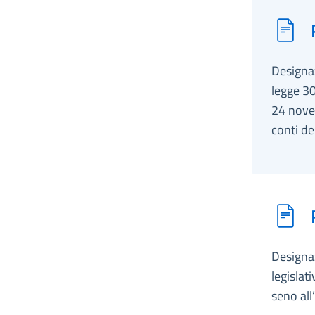
Designaz
legge 30
24 novem
conti de
Designaz
legislat
seno all