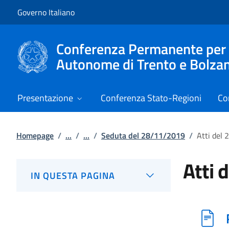
Vai al contenuto
Vai alla navigazione del sito
Governo Italiano
Conferenza Permanente per i r
Autonome di Trento e Bolza
Presentazione
Conferenza Stato-Regioni
Co
Homepage
/
...
/
...
/
Seduta del 28/11/2019
/
Atti del
Atti 
IN QUESTA PAGINA