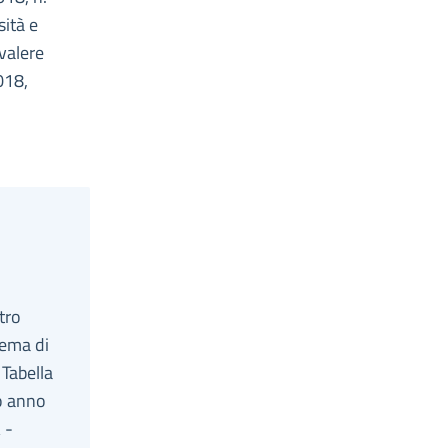
sità e
 valere
018,
stro
hema di
 Tabella
io anno
 -