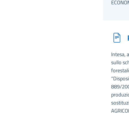
ECONOM
Intesa, 
sullo sc
forestal
“Disposi
889/2008
produzio
sostitu
AGRICOL