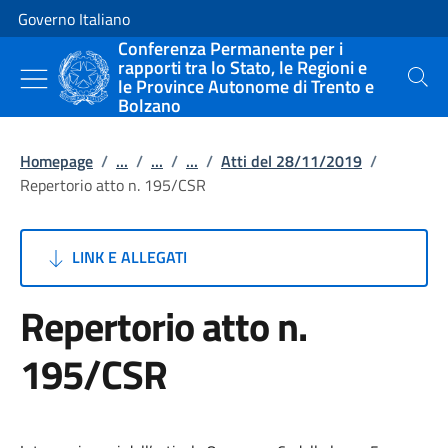
Vai al contenuto
Vai alla navigazione del sito
Governo Italiano
Conferenza Permanente per i
rapporti tra lo Stato, le Regioni e
le Province Autonome di Trento e
Cerca
Bolzano
Homepage
/
...
/
...
/
...
/
Atti del 28/11/2019
/
Repertorio atto n. 195/CSR
LINK E ALLEGATI
Repertorio atto n.
195/CSR