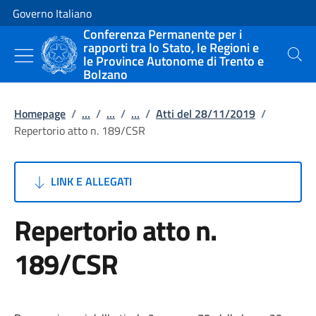
Vai al contenuto
Vai alla navigazione del sito
Governo Italiano
Conferenza Permanente per i
rapporti tra lo Stato, le Regioni e
le Province Autonome di Trento e
Cerca
Bolzano
Homepage
/
...
/
...
/
...
/
Atti del 28/11/2019
/
Repertorio atto n. 189/CSR
LINK E ALLEGATI
Repertorio atto n.
189/CSR