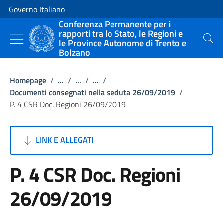
Vai al contenuto
Vai alla navigazione del sito
Governo Italiano
Conferenza Permanente per i
rapporti tra lo Stato, le Regioni e
le Province Autonome di Trento e
Cerca
Bolzano
Homepage
/
...
/
...
/
...
/
Documenti consegnati nella seduta 26/09/2019
/
P. 4 CSR Doc. Regioni 26/09/2019
LINK E ALLEGATI
P. 4 CSR Doc. Regioni
26/09/2019