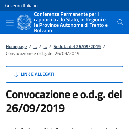
Vai al contenuto
Vai alla navigazione del sito
Governo Italiano
Conferenza Permanente per i
rapporti tra lo Stato, le Regioni e
le Province Autonome di Trento e
Cerca
Bolzano
Homepage
/
...
/
...
/
Seduta del 26/09/2019
/
Convocazione e o.d.g. del 26/09/2019
LINK E ALLEGATI
Convocazione e o.d.g. del
26/09/2019