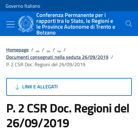
Vai al contenuto
Vai alla navigazione del sito
Governo Italiano
Conferenza Permanente per i
rapporti tra lo Stato, le Regioni e
le Province Autonome di Trento e
Cerca
Bolzano
Homepage
/
...
/
...
/
...
/
Documenti consegnati nella seduta 26/09/2019
/
P. 2 CSR Doc. Regioni del 26/09/2019
LINK E ALLEGATI
P. 2 CSR Doc. Regioni del
26/09/2019