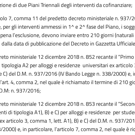
ozione di due Piani Triennali degli interventi da cofinanziare;
colo 7, comma 11 del predetto decreto ministeriale n. 937/2
 per gli interventi ammessi in 1^ e 2^ fase del Piano, i sogg
pena l’esclusione, devono inviare entro 210 giorni (naturali
 dalla data di pubblicazione del Decreto in Gazzetta Ufficiale
creto ministeriale 12 dicembre 2018 n. 852 recante il “Primo
i tipologia A2 per alloggi e residenze universitari ex articol
) e C) del D.M. n. 937/2016 (IV Bando Legge n. 338/2000) e, i
 l’art. 4, comma 2, nel quale è richiamato il termine di 210 gio
l D.M: n. 937/2016;
creto ministeriale 12 dicembre 2018 n. 853 recante il “Seco
enti di tipologia A1), B) e C) per alloggi e residenze per stude
 ex articolo 3, comma 1, lett. A1), B) e C) del D.M. n. 937/20
/2000) e, in particolare, l’articolo 7, comma 2, nel quale è ri