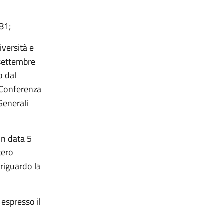
81;
iversità e
 settembre
o dal
 Conferenza
Generali
in data 5
tero
riguardo la
 espresso il