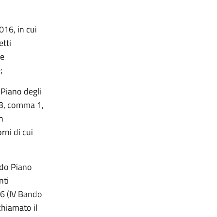
016, in cui
etti
 e
;
 Piano degli
o 3, comma 1,
n
rni di cui
ndo Piano
nti
16 (IV Bando
chiamato il