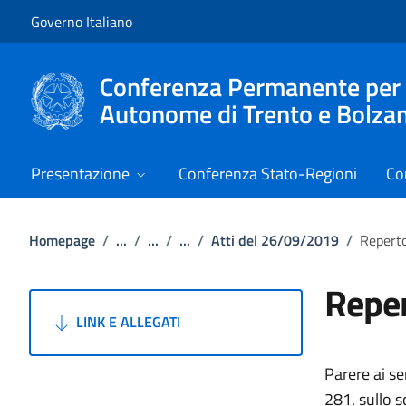
Vai al contenuto
Vai alla navigazione del sito
Governo Italiano
Conferenza Permanente per i r
Autonome di Trento e Bolza
Presentazione
Conferenza Stato-Regioni
Co
Homepage
/
...
/
...
/
...
/
Atti del 26/09/2019
/
Reperto
Reper
LINK E ALLEGATI
Parere ai se
281, sullo s