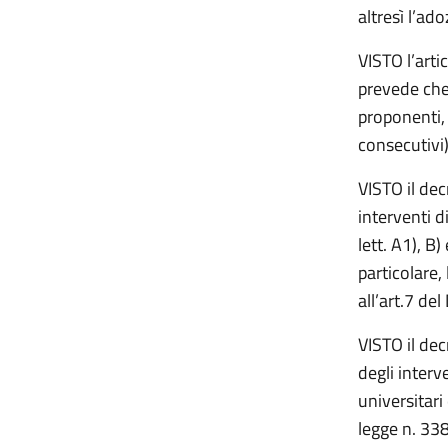
altresì l’ad
VISTO l’arti
prevede che,
proponenti, 
consecutivi)
VISTO il de
interventi d
lett. A1), B
particolare,
all’art.7 de
VISTO il de
degli interv
universitari
legge n. 338