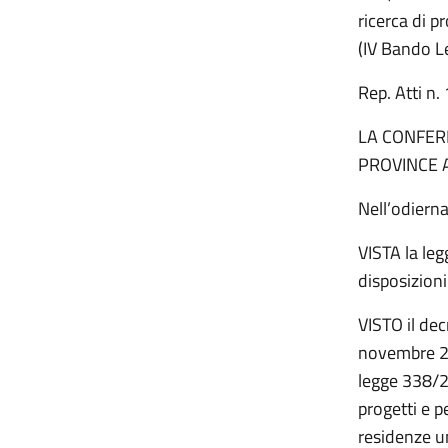
ricerca di p
(IV Bando L
Rep. Atti n
LA CONFERE
PROVINCE 
Nell’odiern
VISTA la le
disposizioni
VISTO il dec
novembre 201
legge 338/2
progetti e p
residenze un