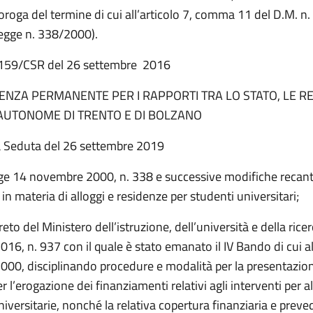
roroga del termine di cui all’articolo 7, comma 11 del D.M. 
egge n. 338/2000).
. 159/CSR del 26 settembre 2016
NZA PERMANENTE PER I RAPPORTI TRA LO STATO, LE RE
AUTONOME DI TRENTO E DI BOLZANO
a Seduta del 26 settembre 2019
gge 14 novembre 2000, n. 338 e successive modifiche recan
 in materia di alloggi e residenze per studenti universitari;
reto del Ministero dell’istruzione, dell’università e della rice
6, n. 937 con il quale è stato emanato il IV Bando di cui al
000, disciplinando procedure e modalità per la presentazio
er l’erogazione dei finanziamenti relativi agli interventi per a
iversitarie, nonché la relativa copertura finanziaria e prev