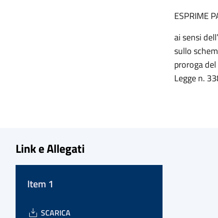
ESPRIME P
ai sensi del
sullo schema
proroga del
Legge n. 33
Link e Allegati
Item 1
SCARICA