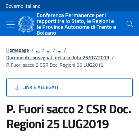
Vai al contenuto
Vai alla navigazione del sito
Governo Italiano
Conferenza Permanente per i
rapporti tra lo Stato, le Regioni e
le Province Autonome di Trento e
Cerca
Bolzano
Homepage
/
...
/
...
/
...
/
Documenti consegnati nella seduta 25/07/2019
/
P. Fuori sacco 2 CSR Doc. Regioni 25 LUG2019
LINK E ALLEGATI
P. Fuori sacco 2 CSR Doc.
Regioni 25 LUG2019