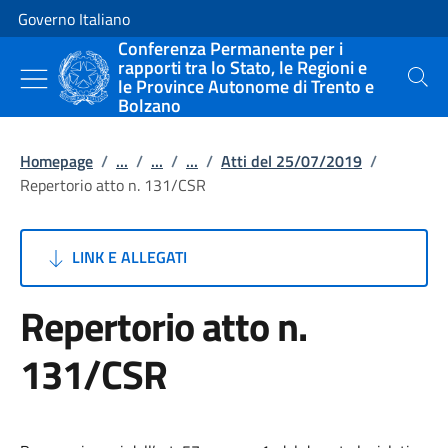
Vai al contenuto
Vai alla navigazione del sito
Governo Italiano
Conferenza Permanente per i
rapporti tra lo Stato, le Regioni e
le Province Autonome di Trento e
Cerca
Bolzano
Homepage
/
...
/
...
/
...
/
Atti del 25/07/2019
/
Repertorio atto n. 131/CSR
LINK E ALLEGATI
Repertorio atto n.
131/CSR