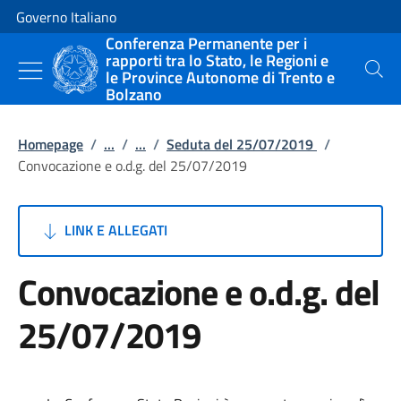
Vai al contenuto
Vai alla navigazione del sito
Governo Italiano
Conferenza Permanente per i
rapporti tra lo Stato, le Regioni e
le Province Autonome di Trento e
Cerca
Bolzano
Homepage
/
...
/
...
/
Seduta del 25/07/2019
/
Convocazione e o.d.g. del 25/07/2019
LINK E ALLEGATI
Convocazione e o.d.g. del
25/07/2019