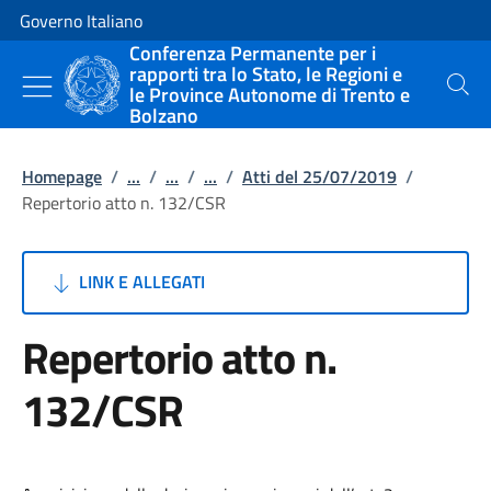
Vai al contenuto
Vai alla navigazione del sito
Governo Italiano
Conferenza Permanente per i
rapporti tra lo Stato, le Regioni e
le Province Autonome di Trento e
Cerca
Bolzano
Homepage
/
...
/
...
/
...
/
Atti del 25/07/2019
/
Repertorio atto n. 132/CSR
LINK E ALLEGATI
Repertorio atto n.
132/CSR