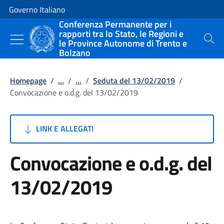
Vai al contenuto
Vai alla navigazione del sito
Governo Italiano
Conferenza Permanente per i
rapporti tra lo Stato, le Regioni e
le Province Autonome di Trento e
Cerca
Bolzano
Homepage
/
...
/
...
/
Seduta del 13/02/2019
/
Convocazione e o.d.g. del 13/02/2019
LINK E ALLEGATI
Convocazione e o.d.g. del
13/02/2019