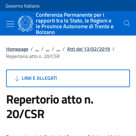
Vai al contenuto
Vai alla navigazione del sito
Governo Italiano
Conferenza Permanente per i
rapporti tra lo Stato, le Regioni e
le Province Autonome di Trento e
Cerca
Bolzano
Homepage
/
...
/
...
/
...
/
Atti del 13/02/2019
/
Repertorio atto n. 20/CSR
LINK E ALLEGATI
Repertorio atto n.
20/CSR