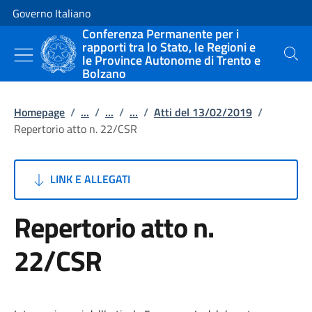
Vai al contenuto
Vai alla navigazione del sito
Governo Italiano
Conferenza Permanente per i
rapporti tra lo Stato, le Regioni e
le Province Autonome di Trento e
Cerca
Bolzano
Homepage
/
...
/
...
/
...
/
Atti del 13/02/2019
/
Repertorio atto n. 22/CSR
LINK E ALLEGATI
Repertorio atto n.
22/CSR