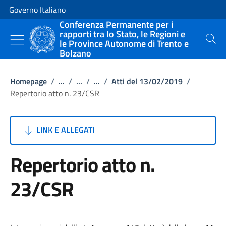
Vai al contenuto
Vai alla navigazione del sito
Governo Italiano
Conferenza Permanente per i
rapporti tra lo Stato, le Regioni e
le Province Autonome di Trento e
Cerca
Bolzano
Homepage
/
...
/
...
/
...
/
Atti del 13/02/2019
/
Repertorio atto n. 23/CSR
LINK E ALLEGATI
Repertorio atto n.
23/CSR