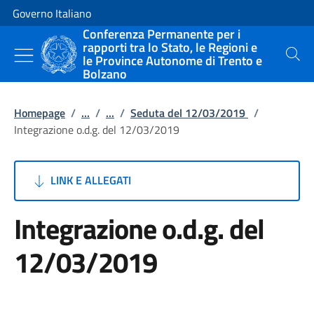
Vai al contenuto
Vai alla navigazione del sito
Governo Italiano
Conferenza Permanente per i
rapporti tra lo Stato, le Regioni e
le Province Autonome di Trento e
Cerca
Bolzano
Homepage
/
...
/
...
/
Seduta del 12/03/2019
/
Integrazione o.d.g. del 12/03/2019
LINK E ALLEGATI
Integrazione o.d.g. del
12/03/2019