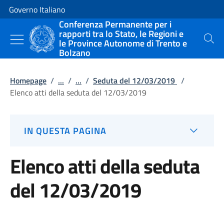
Vai al contenuto
Vai alla navigazione del sito
Governo Italiano
Conferenza Permanente per i
rapporti tra lo Stato, le Regioni e
le Province Autonome di Trento e
Cerca
Bolzano
Homepage
/
...
/
...
/
Seduta del 12/03/2019
/
Elenco atti della seduta del 12/03/2019
IN QUESTA PAGINA
Elenco atti della seduta
del 12/03/2019