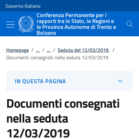
Vai al contenuto
Vai alla navigazione del sito
Governo Italiano
Conferenza Permanente per i
rapporti tra lo Stato, le Regioni e
le Province Autonome di Trento e
Cerca
Bolzano
Homepage
/
...
/
...
/
Seduta del 12/03/2019
/
Documenti consegnati nella seduta 12/03/2019
IN QUESTA PAGINA
Documenti consegnati
nella seduta
12/03/2019