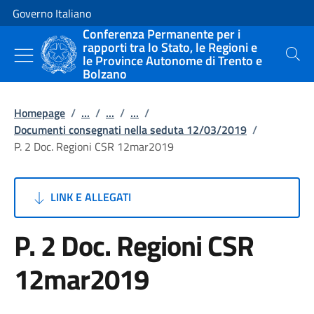
Vai al contenuto
Vai alla navigazione del sito
Governo Italiano
Conferenza Permanente per i
rapporti tra lo Stato, le Regioni e
le Province Autonome di Trento e
Cerca
Bolzano
Homepage
/
...
/
...
/
...
/
Documenti consegnati nella seduta 12/03/2019
/
P. 2 Doc. Regioni CSR 12mar2019
LINK E ALLEGATI
P. 2 Doc. Regioni CSR
12mar2019