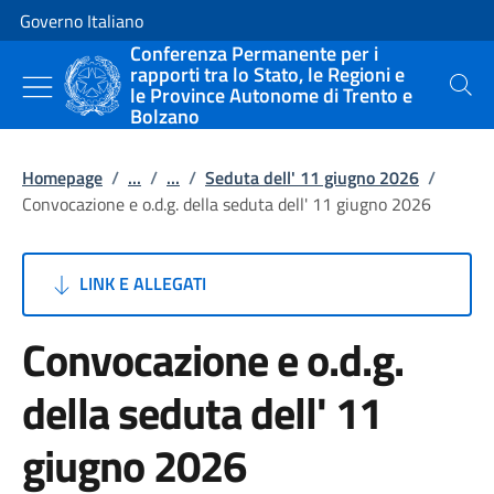
Vai al contenuto
Vai alla navigazione del sito
Governo Italiano
Conferenza Permanente per i
rapporti tra lo Stato, le Regioni e
le Province Autonome di Trento e
Cerca
Bolzano
Homepage
/
...
/
...
/
Seduta dell' 11 giugno 2026
/
Convocazione e o.d.g. della seduta dell' 11 giugno 2026
LINK E ALLEGATI
Convocazione e o.d.g.
della seduta dell' 11
giugno 2026