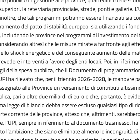
io pubblico in gestione alle province, quali edifici delle scuo
uperiori, la rete viaria provinciale, strade, ponti e gallerie. L
 inoltre, che tali programmi potranno essere finanziati sia co
ramento del patto di stabilità europeo, sia utilizzando i fond
, includendo le province nei programmi di investimento dei 
nsiderando altresì che le misure mirate a far fronte agli effe
ello shock energetico e del conseguente aumento delle mat
vedere interventi a favore degli enti locali. Poi, in riferimen
agli della spesa pubblica, che il Documento di programmazion
’UPI ha rilevato che, per il triennio 2026-2028, le manovre p
ssegnato alle Province un versamento di contributi altissimo
lica, pari a oltre due miliardi di euro e che, pertanto, è evid
ma legge di bilancio debba essere escluso qualsiasi tipo di ri
arte corrente delle province, atteso che, altrimenti, sarebbero 
ine, l’UPI, sempre in riferimento al documento trasmesso, ha
to l’ambizione che siano eliminate almeno le incongruità di 