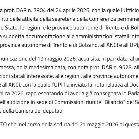
a prot. DAR n. 7904 del 24 aprile 2026, con la quale l’Ufficio 
to delle attività della segreteria della Conferenza permanen
 lo Stato, le regioni e le province autonome di Trento e di Bo
a suddetta documentazione alle amministrazioni statali inter
e province autonome di Trento e di Bolzano, all’ANCI e all’UPI
unicazione del 19 maggio 2026, acquisita, in pari data, al p
messa, nella medesima data, con nota prot. DAR n. 9528, al
oni statali interessate, alle regioni, alle province autonome
 all’ANCI, con la quale l’UPI ha inviato la nota relativa al D
blica 2026, rappresentando di averla già consegnata in Par
ll’audizione in sede di Commissioni riunite “Bilancio” del S
e della Camera dei deputati;
 che, nel corso della seduta del 21 maggio 2026 di quest
: