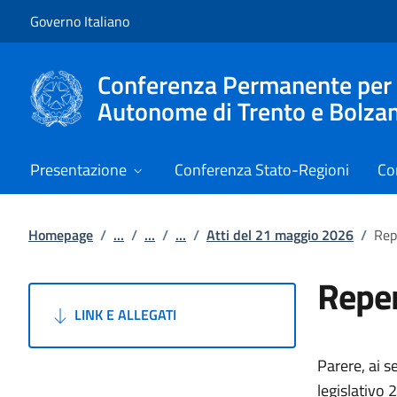
Vai al contenuto
Vai alla navigazione del sito
Governo Italiano
Conferenza Permanente per i r
Autonome di Trento e Bolza
Presentazione
Conferenza Stato-Regioni
Co
Homepage
/
...
/
...
/
...
/
Atti del 21 maggio 2026
/
Rep
Reper
LINK E ALLEGATI
Parere, ai s
legislativo