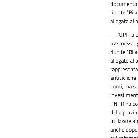
documento g
riunite “Bil
allegato al 
- l’UPI ha 
trasmesso, 
riunite “Bil
allegato al 
rappresenta
anticicliche
conti, ma s
investimenti
PNRR ha con
delle provin
utilizzare a
anche dopo 