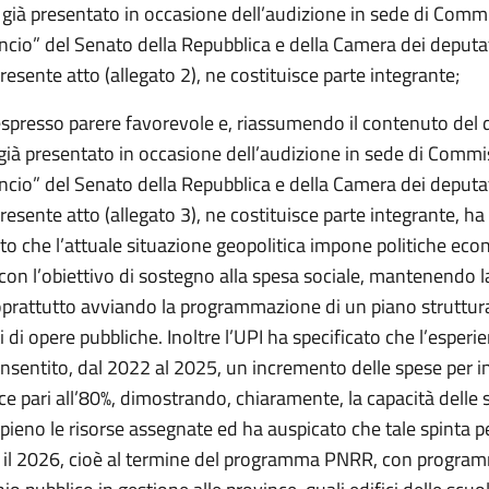
ià presentato in occasione dell’audizione in sede di Comm
ancio” del Senato della Repubblica e della Camera dei deputat
presente atto (allegato 2), ne costituisce parte integrante;
espresso parere favorevole e, riassumendo il contenuto de
già presentato in occasione dell’audizione in sede di Commi
ancio” del Senato della Repubblica e della Camera dei deputat
presente atto (allegato 3), ne costituisce parte integrante, ha
to che l’attuale situazione geopolitica impone politiche ec
 con l’obiettivo di sostegno alla spesa sociale, mantenendo l
oprattutto avviando la programmazione di un piano struttura
 di opere pubbliche. Inoltre l’UPI ha specificato che l’esperi
sentito, dal 2022 al 2025, un incremento delle spese per i
ce pari all’80%, dimostrando, chiaramente, la capacità delle 
ppieno le risorse assegnate ed ha auspicato che tale spinta p
il 2026, cioè al termine del programma PNRR, con program