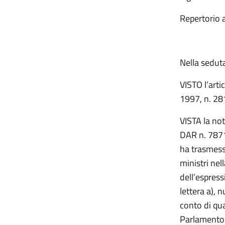
Repertorio 
Nella sedut
VISTO l’arti
1997, n. 28
VISTA la not
DAR n. 7871,
ha trasmess
ministri nel
dell’espress
lettera a), 
conto di qu
Parlamento 