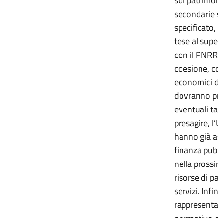
sul patrimon
secondarie s
specificato,
tese al supe
con il PNRR
coesione, co
economici d
dovranno pre
eventuali t
presagire, l
hanno già a
finanza pubb
nella prossi
risorse di p
servizi. Inf
rappresenta