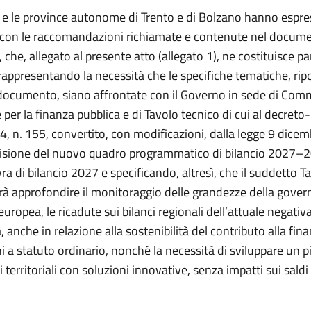
i e le province autonome di Trento e di Bolzano hanno espre
 con le raccomandazioni richiamate e contenute nel docum
che, allegato al presente atto (allegato 1), ne costituisce pa
rappresentando la necessità che le specifiche tematiche, rip
cumento, siano affrontate con il Governo in sede di Com
er la finanza pubblica e di Tavolo tecnico di cui al decreto
, n. 155, convertito, con modificazioni, dalla legge 9 dicem
visione del nuovo quadro programmatico di bilancio 2027–
a di bilancio 2027 e specificando, altresì, che il suddetto T
rà approfondire il monitoraggio delle grandezze della gove
ropea, le ricadute sui bilanci regionali dell’attuale negativ
 anche in relazione alla sostenibilità del contributo alla fin
ni a statuto ordinario, nonché la necessità di sviluppare un p
 territoriali con soluzioni innovative, senza impatti sui saldi