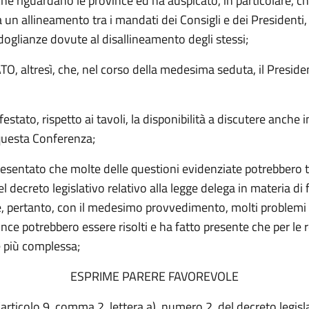
e riguardano le province ed ha auspicato, in particolare, ch
 un allineamento tra i mandati dei Consigli e dei Presidenti, 
 doglianze dovute al disallineamento degli stessi;
, altresì, che, nel corso della medesima seduta, il Preside
:
estato, rispetto ai tavoli, la disponibilità a discutere anche in
questa Conferenza;
esentato che molte delle questioni evidenziate potrebbero 
l decreto legislativo relativo alla legge delega in materia di
he, pertanto, con il medesimo provvedimento, molti problemi
ince potrebbero essere risolti e ha fatto presente che per le r
è più complessa;
ESPRIME PARERE FAVOREVOLE
l’articolo 9, comma 2, lettera a), numero 2, del decreto legisl