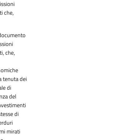
issioni
i che,
l documento
ssioni
i, che,
onomiche
a tenuta dei
le di
enza del
nvestimenti
stesse di
erduri
mi mirati