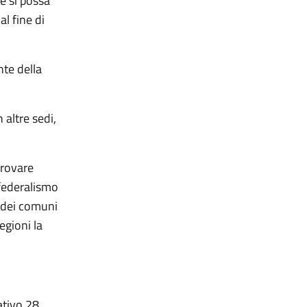
e si possa
al fine di
nte della
 altre sedi,
trovare
 federalismo
 dei comuni
egioni la
ativo 28