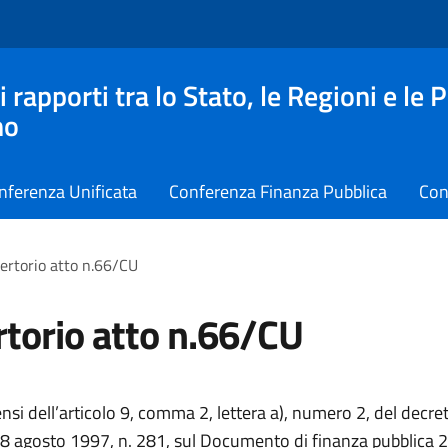
apporti tra lo Stato, le Regioni e le 
no
nferenza Unificata
Conferenza Finanza Pubblica
Con
ertorio atto n.66/CU
torio atto n.66/CU
ensi dell’articolo 9, comma 2, lettera a), numero 2, del decre
 28 agosto 1997, n. 281, sul Documento di finanza pubblica 