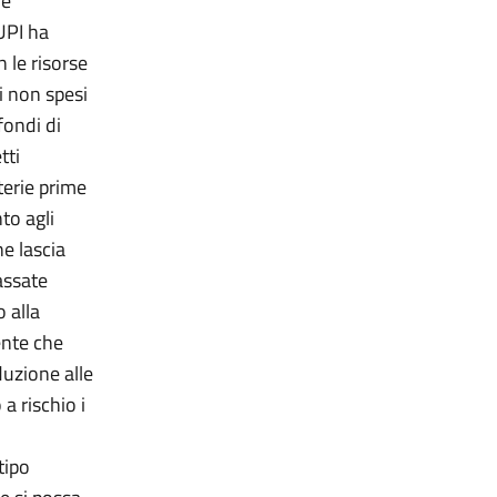
le
’UPI ha
n le risorse
i non spesi
fondi di
tti
erie prime
to agli
e lascia
assate
 alla
ente che
duzione alle
a rischio i
tipo