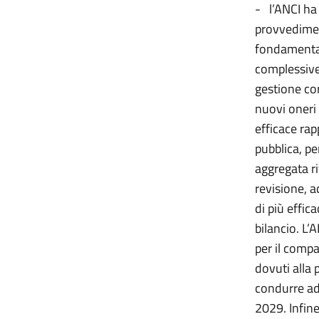
- l’ANCI ha
provvedimen
fondamental
complessive 
gestione cor
nuovi oneri 
efficace ra
pubblica, pe
aggregata ri
revisione, 
di più effic
bilancio. L’
per il compa
dovuti alla 
condurre ad 
2029. Infine