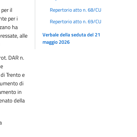
per il
Repertorio atto n. 68/CU
te per i
Repertorio atto n. 69/CU
lzano ha
Verbale della seduta del 21
essate, alle
maggio 2026
;
rot. DAR n.
le
 di Trento e
ocumento di
lamento in
enato della
a