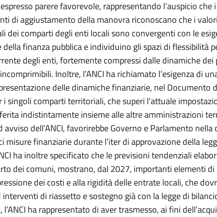
 espresso parere favorevole, rappresentando l’auspicio che i
ti di aggiustamento della manovra riconoscano che i valor
i dei comparti degli enti locali sono convergenti con le esi
della finanza pubblica e individuino gli spazi di flessibilità p
rente degli enti, fortemente compressi dalle dinamiche dei 
incomprimibili. Inoltre, l’ANCI ha richiamato l’esigenza di un
ppresentazione delle dinamiche finanziarie, nel Documento d
r i singoli comparti territoriali, che superi l’attuale impostaz
ferita indistintamente insieme alle altre amministrazioni terri
ad avviso dell’ANCI, favorirebbe Governo e Parlamento nella 
aci misure finanziarie durante l’iter di approvazione della legg
ANCI ha inoltre specificato che le previsioni tendenziali elabo
rto dei comuni, mostrano, dal 2027, importanti elementi di c
pressione dei costi e alla rigidità delle entrate locali, che do
interventi di riassetto e sostegno già con la legge di bilanc
, l’ANCI ha rappresentato di aver trasmesso, ai fini dell’acquis