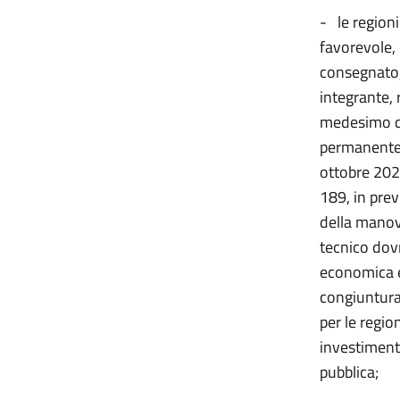
- le region
favorevole,
consegnato, 
integrante, 
medesimo do
permanente p
ottobre 2024
189, in pre
della manovr
tecnico dov
economica eu
congiuntura,
per le regio
investimenti
pubblica;