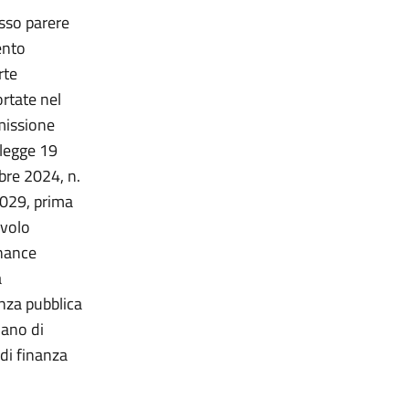
sso parere
ento
rte
ortate nel
missione
-legge 19
bre 2024, n.
2029, prima
avolo
rnance
a
anza pubblica
iano di
 di finanza