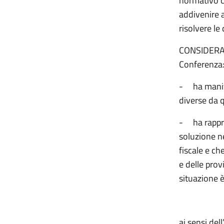
normativo ch
addivenire a
risolvere le
CONSIDERATO
Conferenza
-
ha manif
diverse da 
-
ha rappr
soluzione ne
fiscale e c
e delle prov
situazione 
ai sensi del