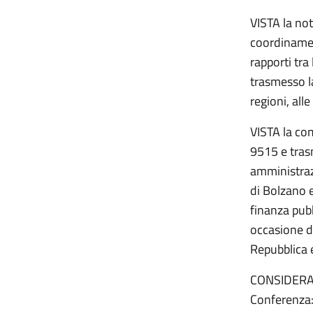
VISTA la not
coordinamen
rapporti tra
trasmesso l
regioni, all
VISTA la com
9515 e tras
amministrazi
di Bolzano e
finanza pub
occasione de
Repubblica 
CONSIDERATO
Conferenza