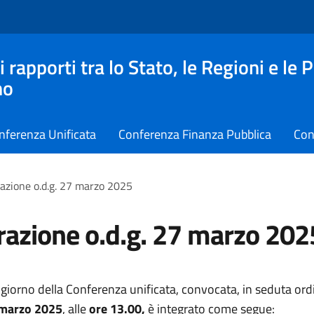
apporti tra lo Stato, le Regioni e le 
no
nferenza Unificata
Conferenza Finanza Pubblica
Con
razione o.d.g. 27 marzo 2025
razione o.d.g. 27 marzo 202
 giorno della Conferenza unificata, convocata, in seduta ordi
 marzo 2025
, alle
ore 13.00,
è integrato come segue: