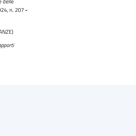
e delle
2024, n. 207
-
NANZE)
apporti