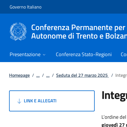
Vai al contenuto
Vai alla navigazione del sito
Governo Italiano
Conferenza Permanente per i r
Autonome di Trento e Bolza
Presentazione
Conferenza Stato-Regioni
Co
Homepage
/
...
/
...
/
Seduta del 27 marzo 2025
/
Integ
Integ
LINK E ALLEGATI
L’ordine del
giovedì 27