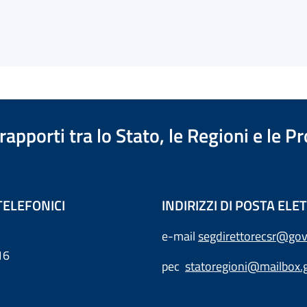
apporti tra lo Stato, le Regioni e le 
TELEFONICI
INDIRIZZI DI POSTA EL
e-mail
segdirettorecsr@gov
16
pec
statoregioni@mailbox.g