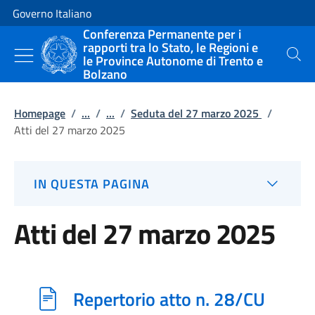
Vai al contenuto
Vai alla navigazione del sito
Governo Italiano
Conferenza Permanente per i
rapporti tra lo Stato, le Regioni e
le Province Autonome di Trento e
Cerca
Bolzano
Homepage
/
...
/
...
/
Seduta del 27 marzo 2025
/
Atti del 27 marzo 2025
IN QUESTA PAGINA
Atti del 27 marzo 2025
Repertorio atto n. 28/CU