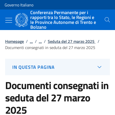
Vai al contenuto
Vai alla navigazione del sito
Governo Italiano
Conferenza Permanente per i
rapporti tra lo Stato, le Regioni e
le Province Autonome di Trento e
Cerca
Bolzano
Homepage
/
...
/
...
/
Seduta del 27 marzo 2025
/
Documenti consegnati in seduta del 27 marzo 2025
IN QUESTA PAGINA
Documenti consegnati in
seduta del 27 marzo
2025