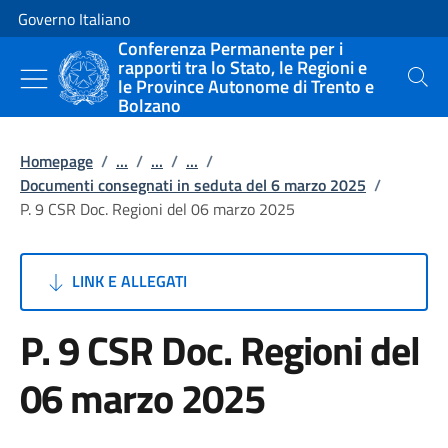
Vai al contenuto
Vai alla navigazione del sito
Governo Italiano
Conferenza Permanente per i
rapporti tra lo Stato, le Regioni e
le Province Autonome di Trento e
Cerca
Bolzano
Homepage
/
...
/
...
/
...
/
Documenti consegnati in seduta del 6 marzo 2025
/
P. 9 CSR Doc. Regioni del 06 marzo 2025
LINK E ALLEGATI
P. 9 CSR Doc. Regioni del
06 marzo 2025