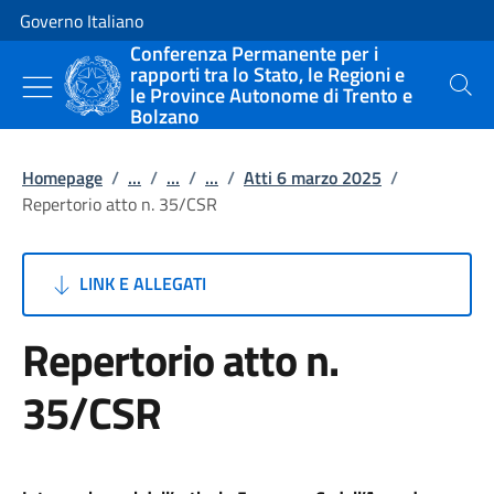
Vai al contenuto
Vai alla navigazione del sito
Governo Italiano
Conferenza Permanente per i
rapporti tra lo Stato, le Regioni e
le Province Autonome di Trento e
Cerca
Bolzano
Homepage
/
...
/
...
/
...
/
Atti 6 marzo 2025
/
Repertorio atto n. 35/CSR
LINK E ALLEGATI
Repertorio atto n.
35/CSR