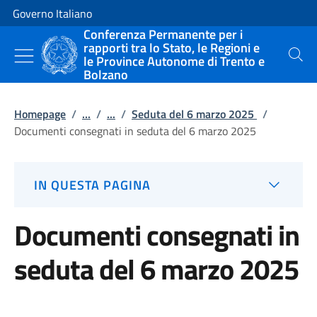
Vai al contenuto
Vai alla navigazione del sito
Governo Italiano
Conferenza Permanente per i
rapporti tra lo Stato, le Regioni e
le Province Autonome di Trento e
Cerca
Bolzano
Homepage
/
...
/
...
/
Seduta del 6 marzo 2025
/
Documenti consegnati in seduta del 6 marzo 2025
IN QUESTA PAGINA
Documenti consegnati in
seduta del 6 marzo 2025