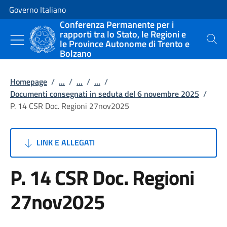
Vai al contenuto
Vai alla navigazione del sito
Governo Italiano
Conferenza Permanente per i
rapporti tra lo Stato, le Regioni e
le Province Autonome di Trento e
Cerca
Bolzano
Homepage
/
...
/
...
/
...
/
Documenti consegnati in seduta del 6 novembre 2025
/
P. 14 CSR Doc. Regioni 27nov2025
LINK E ALLEGATI
P. 14 CSR Doc. Regioni
27nov2025