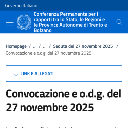
Vai al contenuto
Vai alla navigazione del sito
Governo Italiano
Conferenza Permanente per i
rapporti tra lo Stato, le Regioni e
le Province Autonome di Trento e
Cerca
Bolzano
Homepage
/
...
/
...
/
Seduta del 27 novembre 2025
/
Convocazione e o.d.g. del 27 novembre 2025
LINK E ALLEGATI
Convocazione e o.d.g. del
27 novembre 2025