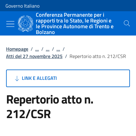
Vai al contenuto
Vai alla navigazione del sito
Governo Italiano
Conferenza Permanente per i
rapporti tra lo Stato, le Regioni e
le Province Autonome di Trento e
Cerca
Bolzano
Homepage
/
...
/
...
/
...
/
Atti del 27 novembre 2025
/
Repertorio atto n. 212/CSR
LINK E ALLEGATI
Repertorio atto n.
212/CSR