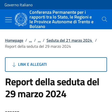
Vai al contenuto
Vai alla navigazione del sito
Governo Italiano
Conferenza Permanente per i
rapporti tra lo Stato, le Regioni e
le Province Autonome di Trento e
Cerca
Bolzano
Homepage
/
...
/
...
/
Seduta del 21 marzo 2024
/
Report della seduta del 29 marzo 2024
LINK E ALLEGATI
Report della seduta del
29 marzo 2024