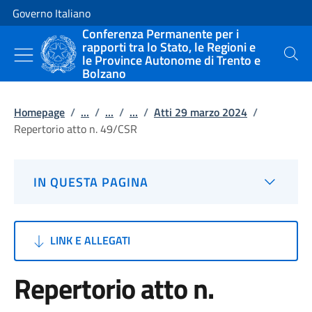
Vai al contenuto
Vai alla navigazione del sito
Governo Italiano
Conferenza Permanente per i
rapporti tra lo Stato, le Regioni e
le Province Autonome di Trento e
Cerca
Bolzano
Homepage
/
...
/
...
/
...
/
Atti 29 marzo 2024
/
Repertorio atto n. 49/CSR
IN QUESTA PAGINA
LINK E ALLEGATI
Repertorio atto n.