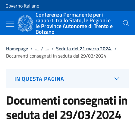
Vai al contenuto
Vai alla navigazione del sito
Governo Italiano
Conferenza Permanente per i
rapporti tra lo Stato, le Regioni e
le Province Autonome di Trento e
Cerca
Bolzano
Homepage
/
...
/
...
/
Seduta del 21 marzo 2024
/
Documenti consegnati in seduta del 29/03/2024
IN QUESTA PAGINA
Documenti consegnati in
seduta del 29/03/2024