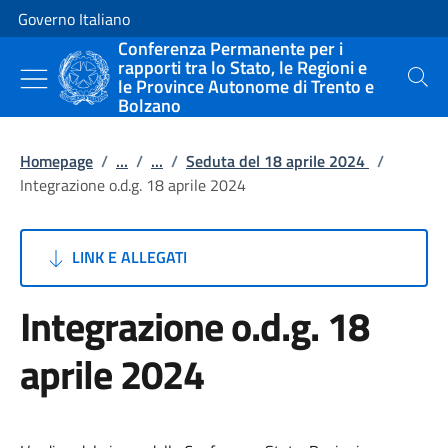
Vai al contenuto
Vai alla navigazione del sito
Governo Italiano
Conferenza Permanente per i
rapporti tra lo Stato, le Regioni e
le Province Autonome di Trento e
Cerca
Bolzano
Homepage
/
...
/
...
/
Seduta del 18 aprile 2024
/
Integrazione o.d.g. 18 aprile 2024
LINK E ALLEGATI
Integrazione o.d.g. 18
aprile 2024