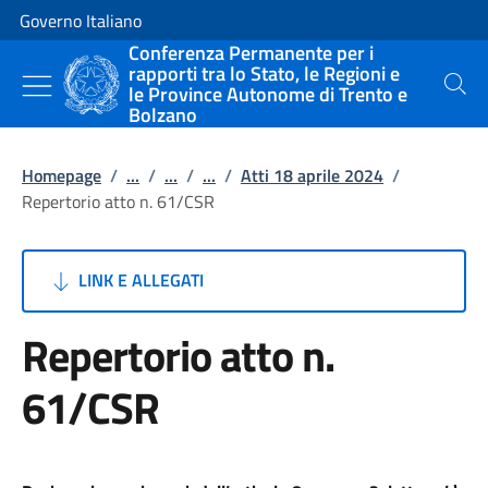
Vai al contenuto
Vai alla navigazione del sito
Governo Italiano
Conferenza Permanente per i
rapporti tra lo Stato, le Regioni e
le Province Autonome di Trento e
Cerca
Bolzano
Homepage
/
...
/
...
/
...
/
Atti 18 aprile 2024
/
Repertorio atto n. 61/CSR
LINK E ALLEGATI
Repertorio atto n.
61/CSR