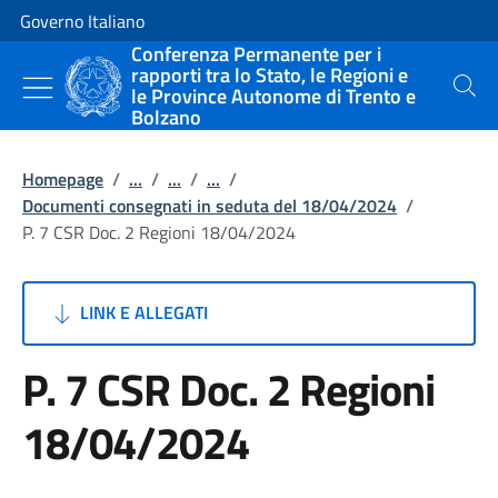
Vai al contenuto
Vai alla navigazione del sito
Governo Italiano
Conferenza Permanente per i
rapporti tra lo Stato, le Regioni e
le Province Autonome di Trento e
Cerca
Bolzano
Homepage
/
...
/
...
/
...
/
Documenti consegnati in seduta del 18/04/2024
/
P. 7 CSR Doc. 2 Regioni 18/04/2024
LINK E ALLEGATI
P. 7 CSR Doc. 2 Regioni
18/04/2024