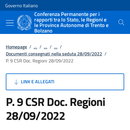
Vai al contenuto
Vai alla navigazione del sito
Governo Italiano
Conferenza Permanente per i
rapporti tra lo Stato, le Regioni e
le Province Autonome di Trento e
Cerca
Bolzano
Homepage
/
...
/
...
/
...
/
Documenti consegnati nella seduta 28/09/2022
/
P. 9 CSR Doc. Regioni 28/09/2022
LINK E ALLEGATI
P. 9 CSR Doc. Regioni
28/09/2022