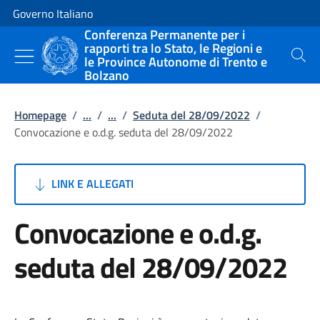
Vai al contenuto
Vai alla navigazione del sito
Governo Italiano
Conferenza Permanente per i
rapporti tra lo Stato, le Regioni e
le Province Autonome di Trento e
Cerca
Bolzano
Homepage
/
...
/
...
/
Seduta del 28/09/2022
/
Convocazione e o.d.g. seduta del 28/09/2022
LINK E ALLEGATI
Convocazione e o.d.g.
seduta del 28/09/2022