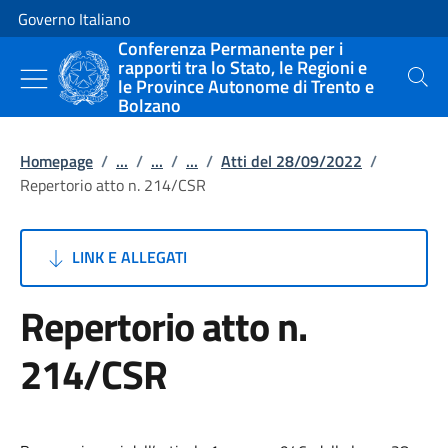
Vai al contenuto
Vai alla navigazione del sito
Governo Italiano
Conferenza Permanente per i
rapporti tra lo Stato, le Regioni e
le Province Autonome di Trento e
Cerca
Bolzano
Homepage
/
...
/
...
/
...
/
Atti del 28/09/2022
/
Repertorio atto n. 214/CSR
LINK E ALLEGATI
Repertorio atto n.
214/CSR